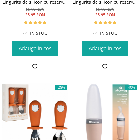
Lingurita de silicon cu rezervor
Lingurita de silicon cu rezervor
Babysnugg, Fara BPA, Portabila,
Babysnugg, Fara BPA, Portabila,
59,99 RON
59,99 RON
Albastra
Roz
35,95 RON
35,95 RON
IN STOC
IN STOC
Adauga in cos
Adauga in cos
-28%
-40%