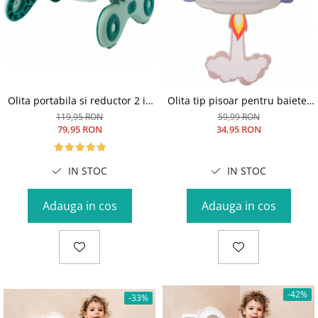
Olita portabila si reductor 2 in
Olita tip pisoar pentru baietei
1 + 10 pungi de unica folosinta,
Babysnugg - model racheta,
119,95 RON
59,99 RON
Turcoaz
carlig inclus, montare pe
79,95 RON
34,95 RON
perete
IN STOC
IN STOC
Adauga in cos
Adauga in cos
-42%
-33%