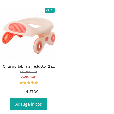
-33%
Olita portabila si reductor 2 in
1 + 10 pungi de unica folosinta,
119,99 RON
Roz
79,95 RON
IN STOC
Adauga in cos