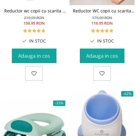
Reductor wc copii cu scarita -
Reductor WC copii cu scarita
potrivit si toaletelor patrate,
pliabila si sezut moale
219,99 RON
179,99 RON
multifunctional
Babysnugg – cu trepte
159,95 RON
119,95 RON
ajustabile pentru toaleta ovala
(40-47cm), Alb
IN STOC
IN STOC
Adauga in cos
Adauga in cos
-42%
-33%