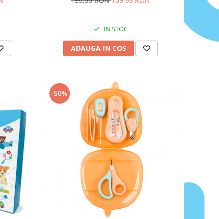
N
159,99 RON
109,95 RON
oz
100% bumbac, Albastru cu Gri
IN STOC
ADAUGA IN COS
-50%