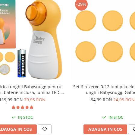
-29%
ctrica unghii Babysnugg pentru
Set 6 rezerve 0-12 luni pila ele
i, baterie inclusa, lumina LED,
unghii Babysnugg, Galb
 capete nou nascuti si 2 capete
119,99 RON
79,95 RON
34,99 RON
24,95 RON
adulti
IN STOC
IN STOC
ADAUGA IN COS
ADAUGA IN COS