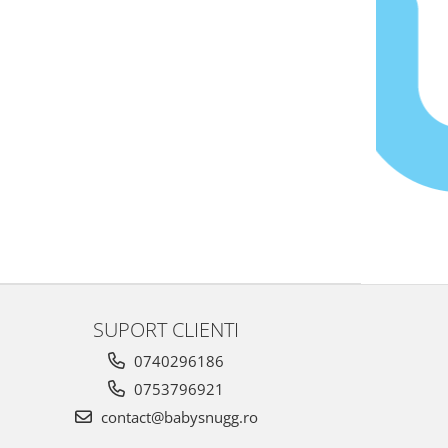
SUPORT CLIENTI
0740296186
0753796921
contact@babysnugg.ro