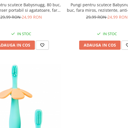
tru scutece Babysnugg, 80 buc,
Pungi pentru scutece Babysn
ser portabil si agatatoare, fara
buc, fara miros, rezistente, ant
ezistente, anti-scurgere, 18x37
18x37 cm, cutie dispens
29,99 RON
24,99 RON
29,99 RON
24,99 RON
cm
IN STOC
IN STOC
ADAUGA IN COS
ADAUGA IN COS