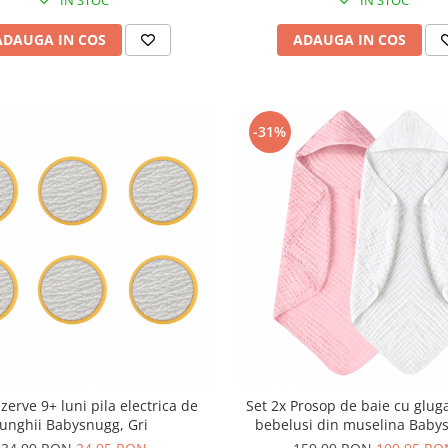
ADAUGA IN COS
ADAUGA IN COS
-31%
ezerve 9+ luni pila electrica de
Set 2x Prosop de baie cu glug
unghii Babysnugg, Gri
bebelusi din muselina Baby
80x80cm, 0-3 ani, moale, abs