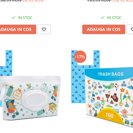
34,99 RON
24,95 RON
159,99 RON
109,95 RO
100% bumbac, Alb cu R
IN STOC
IN STOC
ADAUGA IN COS
ADAUGA IN COS
-17%