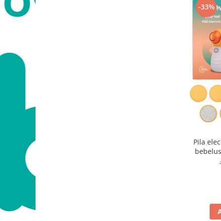
-33%
Pila ele
bebelus
include 3