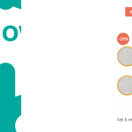
-29%
Set 6 r