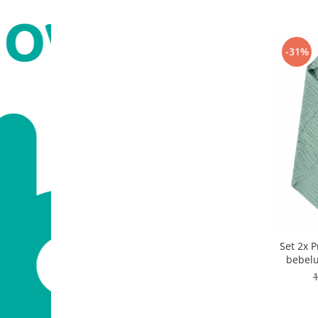
-31%
Set 2x 
bebelu
80x80c
10