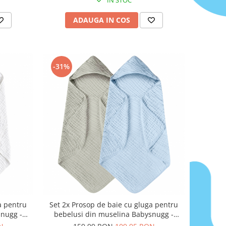
ADAUGA IN COS
-31%
a pentru
Set 2x Prosop de baie cu gluga pentru
snugg -
bebelusi din muselina Babysnugg -
orbant,
80x80cm, 0-3 ani, moale, absorbant,