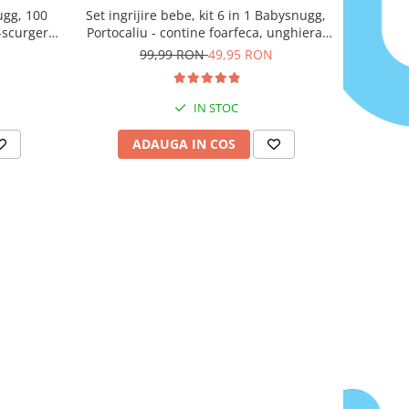
ugg, 100
Set ingrijire bebe, kit 6 in 1 Babysnugg,
i-scurgere,
Portocaliu - contine foarfeca, unghiera,
er
pila, penseta, termometru apa si betisor
99,99 RON
49,95 RON
ureche cu luminita
IN STOC
ADAUGA IN COS