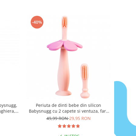
-40%
abysnugg,
Periuta de dinti bebe din silicon
nghiera,
Babysnugg cu 2 capete si ventuza, fara
si betisor
BPA, PVC, Latex si Ftalati - Roz
49,99 RON
29,95 RON
IN STOC