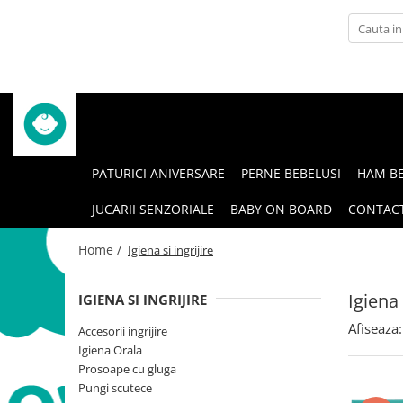
Articole de hranire
Igiena si ingrijire
Bavete impermeabile
Accesorii ingrijire
Lingurite
Igiena Orala
Seturi de hranire
Prosoape cu gluga
PATURICI ANIVERSARE
PERNE BEBELUSI
HAM BE
Suzete si accesorii
Pungi scutece
JUCARII SENZORIALE
BABY ON BOARD
CONTAC
Home /
Igiena si ingrijire
Igiena 
IGIENA SI INGRIJIRE
Afiseaza:
Accesorii ingrijire
Igiena Orala
Prosoape cu gluga
Pungi scutece