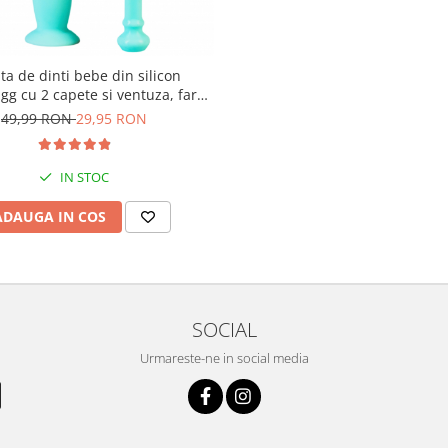
ta de dinti bebe din silicon
g cu 2 capete si ventuza, fara
VC, Latex si Ftalati - Turcoaz
49,99 RON
29,95 RON
IN STOC
ADAUGA IN COS
SOCIAL
Urmareste-ne in social media