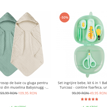
-50%
Prosop de baie cu gluga pentru
Set ingrijire bebe, kit 6 in 1 B
si din muselina Babysnugg -
Turcoaz - contine foarfeca, u
m, 0-3 ani, moale, absorbant,
pila, penseta, termometru apa 
159,99 RON
109,95 RON
99,99 RON
49,95 RON
0% bumbac, Verde cu Bej
ureche cu luminita
IN STOC
IN STOC