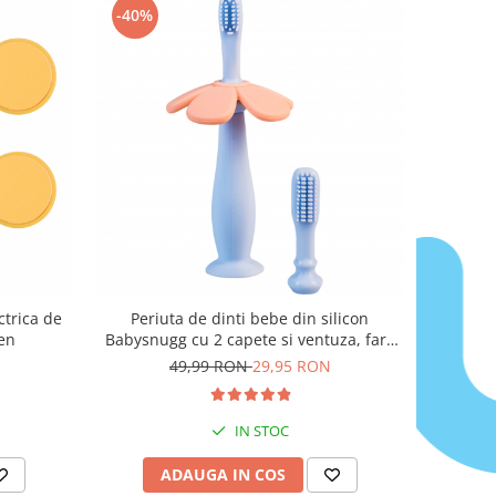
-40%
ctrica de
Periuta de dinti bebe din silicon
en
Babysnugg cu 2 capete si ventuza, fara
BPA, PVC, Latex si Ftalati - Albastra
49,99 RON
29,95 RON
IN STOC
ADAUGA IN COS