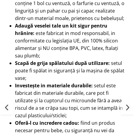
conține 1 bol cu ventuză, o farfurie cu ventuză, o
linguriță și un pahar cu pai și capac realizate
dintr-un material moale, prietenos cu bebelușul;
Adaugă veselei tale un kit sigur pentru
hrănire:
este fabricat in mod responsabil, in
conformitate cu legislația UE, din 100% silicon
alimentar și NU conține BPA, PVC, latex, ftalați
sau plumb;
Scapă de grija spălatului după utilizare:
setul
poate fi spălat in siguranță și la mașina de spălat
vase;
Investește in materiale durabile:
setul este
fabricat din materiale durabile, care pot fi
utilizate și la cuptorul cu microunde fără a avea
riscul de a se crăpa sau topi, cum se intamplă in
cazul plasticului/sticlei;
Oferă-l cu incredere cadou:
fiind un produs
necesar pentru bebe, cu siguranță nu vei da