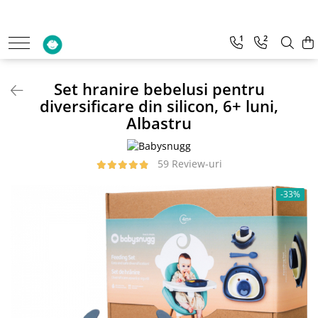
1
2
Articole de hranire
Igiena si ingrijire
Bavete impermeabile
Accesorii ingrijire
Set hranire bebelusi pentru
Lingurite
Igiena Orala
diversificare din silicon, 6+ luni,
Seturi de hranire
Prosoape cu gluga
Albastru
Suzete si accesorii
Pungi scutece
59 Review-uri
-33%