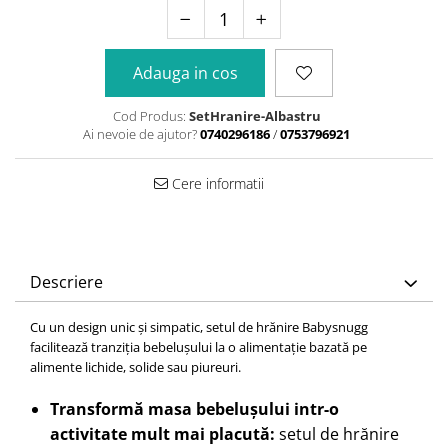
Adauga in cos
Cod Produs:
SetHranire-Albastru
Ai nevoie de ajutor?
0740296186
/
0753796921
Cere informatii
Descriere
Cu un design unic și simpatic, setul de hrănire Babysnugg
facilitează tranziția bebelușului la o alimentație bazată pe
alimente lichide, solide sau piureuri.
Transformă masa bebelușului intr-o
activitate mult mai placută:
setul de hrănire