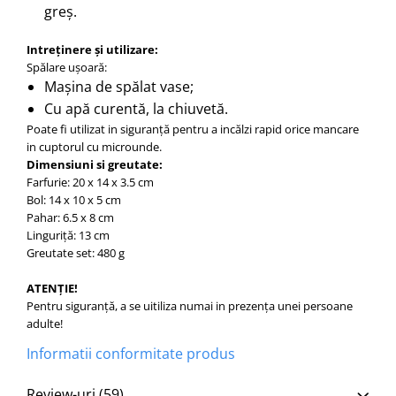
greș.
Intreținere și utilizare:
Spălare ușoară:
Mașina de spălat vase;
Cu apă curentă, la chiuvetă.
Poate fi utilizat in siguranță pentru a incălzi rapid orice mancare
in cuptorul cu microunde.
Dimensiuni si greutate:
Farfurie: 20 x 14 x 3.5 cm
Bol: 14 x 10 x 5 cm
Pahar: 6.5 x 8 cm
Linguriță: 13 cm
Greutate set: 480 g
ATENȚIE!
Pentru siguranță, a se uitiliza numai in prezența unei persoane
adulte!
Informatii conformitate produs
Review-uri
(59)