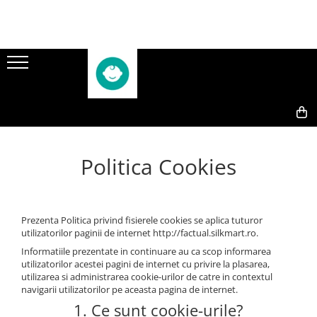
Articole de hranire
Igiena si ingrijire
Bavete impermeabile
Accesorii ingrijire
Lingurite
Igiena Orala
Seturi de hranire
Prosoape cu gluga
1
2
0,00
Suzete si accesorii
Pungi scutece
Politica Cookies
Prezenta Politica privind fisierele cookies se aplica tuturor
utilizatorilor paginii de internet http://factual.silkmart.ro.
Informatiile prezentate in continuare au ca scop informarea
utilizatorilor acestei pagini de internet cu privire la plasarea,
utilizarea si administrarea cookie-urilor de catre in contextul
navigarii utilizatorilor pe aceasta pagina de internet.
1. Ce sunt cookie-urile?