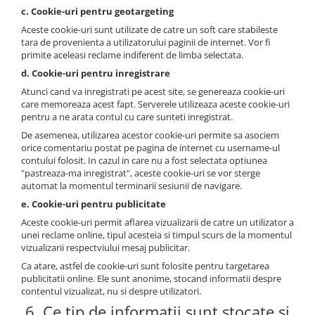
c. Cookie-uri pentru geotargeting
Aceste cookie-uri sunt utilizate de catre un soft care stabileste
tara de provenienta a utilizatorului paginii de internet. Vor fi
primite aceleasi reclame indiferent de limba selectata.
d. Cookie-uri pentru inregistrare
Atunci cand va inregistrati pe acest site, se genereaza cookie-uri
care memoreaza acest fapt. Serverele utilizeaza aceste cookie-uri
pentru a ne arata contul cu care sunteti inregistrat.
De asemenea, utilizarea acestor cookie-uri permite sa asociem
orice comentariu postat pe pagina de internet cu username-ul
contului folosit. In cazul in care nu a fost selectata optiunea
"pastreaza-ma inregistrat", aceste cookie-uri se vor sterge
automat la momentul terminarii sesiunii de navigare.
e. Cookie-uri pentru publicitate
Aceste cookie-uri permit aflarea vizualizarii de catre un utilizator a
unei reclame online, tipul acesteia si timpul scurs de la momentul
vizualizarii respectviului mesaj publicitar.
Ca atare, astfel de cookie-uri sunt folosite pentru targetarea
publicitatii online. Ele sunt anonime, stocand informatii despre
contentul vizualizat, nu si despre utilizatori.
6. Ce tip de informatii sunt stocate si