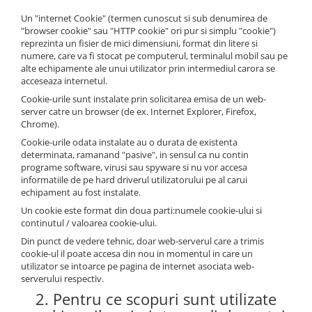
Un "internet Cookie" (termen cunoscut si sub denumirea de
"browser cookie" sau "HTTP cookie" ori pur si simplu "cookie")
reprezinta un fisier de mici dimensiuni, format din litere si
numere, care va fi stocat pe computerul, terminalul mobil sau pe
alte echipamente ale unui utilizator prin intermediul carora se
acceseaza internetul.
Cookie-urile sunt instalate prin solicitarea emisa de un web-
server catre un browser (de ex. Internet Explorer, Firefox,
Chrome).
Cookie-urile odata instalate au o durata de existenta
determinata, ramanand "pasive", in sensul ca nu contin
programe software, virusi sau spyware si nu vor accesa
informatiile de pe hard driverul utilizatorului pe al carui
echipament au fost instalate.
Un cookie este format din doua parti:numele cookie-ului si
continutul / valoarea cookie-ului.
Din punct de vedere tehnic, doar web-serverul care a trimis
cookie-ul il poate accesa din nou in momentul in care un
utilizator se intoarce pe pagina de internet asociata web-
serverului respectiv.
2. Pentru ce scopuri sunt utilizate